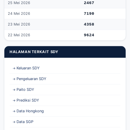
25 Mei 2026
2467
24 Mei 2026
7190
23 Mei 2026
4358
22 Mei 2026
9624
HALAMAN TERKAIT SDY
Keluaran SDY
Pengeluaran SDY
Paito SDY
Prediksi SDY
Data Hongkong
Data SGP