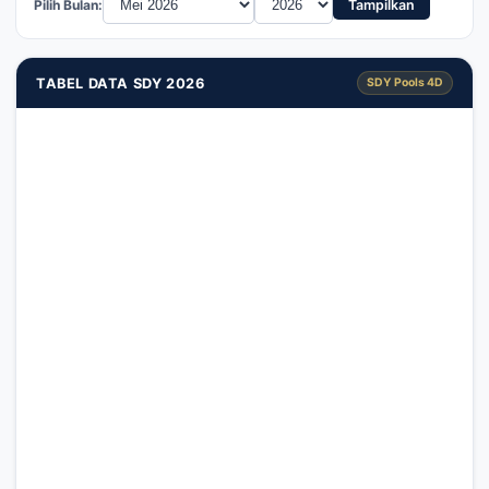
Pilih Bulan:
Tampilkan
TABEL DATA SDY 2026
SDY Pools 4D