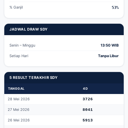
% Ganjil
53%
JADWAL DRAW SDY
Senin – Minggu
13:50 WIB
Setiap Hari
Tanpa Libur
5 RESULT TERAKHIR SDY
TANGGAL
4D
28 Mei 2026
3726
27 Mei 2026
8041
26 Mei 2026
5913