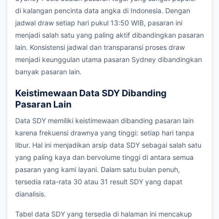
di kalangan pencinta data angka di Indonesia. Dengan
jadwal draw setiap hari pukul 13:50 WIB, pasaran ini
menjadi salah satu yang paling aktif dibandingkan pasaran
lain. Konsistensi jadwal dan transparansi proses draw
menjadi keunggulan utama pasaran Sydney dibandingkan
banyak pasaran lain.
Keistimewaan Data SDY Dibanding
Pasaran Lain
Data SDY memiliki keistimewaan dibanding pasaran lain
karena frekuensi drawnya yang tinggi: setiap hari tanpa
libur. Hal ini menjadikan arsip data SDY sebagai salah satu
yang paling kaya dan bervolume tinggi di antara semua
pasaran yang kami layani. Dalam satu bulan penuh,
tersedia rata-rata 30 atau 31 result SDY yang dapat
dianalisis.
Tabel data SDY yang tersedia di halaman ini mencakup