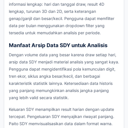
informasi lengkap: hari dan tanggal draw, result 4D
lengkap, turunan 3D dan 2D, serta keterangan
genap/ganjil dan besar/kecil. Pengguna dapat memfilter
data per bulan menggunakan dropdown filter yang
tersedia untuk memudahkan analisis per periode.
Manfaat Arsip Data SDY untuk Analisis
Dengan volume data yang besar karena draw setiap hari,
arsip data SDY menjadi material analisis yang sangat kaya.
Pengguna dapat mengidentifikasi pola kemunculan digit,
tren ekor, siklus angka besar/kecil, dan berbagai
karakteristik statistik lainnya. Ketersediaan data historis
yang panjang memungkinkan analisis jangka panjang
yang lebih valid secara statistik.
Keluaran SDY
menampilkan result harian dengan update
tercepat.
Pengeluaran SDY
menyajikan riwayat panjang.
Paito SDY
memvisualisasikan data dalam format warna.