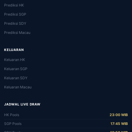
Prediksi HK
Prediksi SGP
Prediksi SDY
Prediksi Macau
KELUARAN
Keluaran HK
Keluaran SGP
Keluaran SDY
Keluaran Macau
JADWAL LIVE DRAW
HK Pools
23:00 WIB
SGP Pools
17:45 WIB