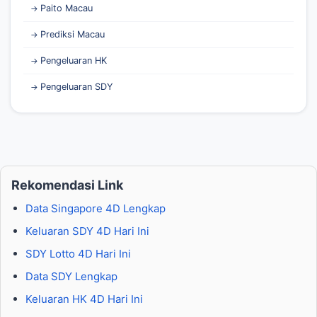
Paito Macau
Prediksi Macau
Pengeluaran HK
Pengeluaran SDY
Rekomendasi Link
Data Singapore 4D Lengkap
Keluaran SDY 4D Hari Ini
SDY Lotto 4D Hari Ini
Data SDY Lengkap
Keluaran HK 4D Hari Ini