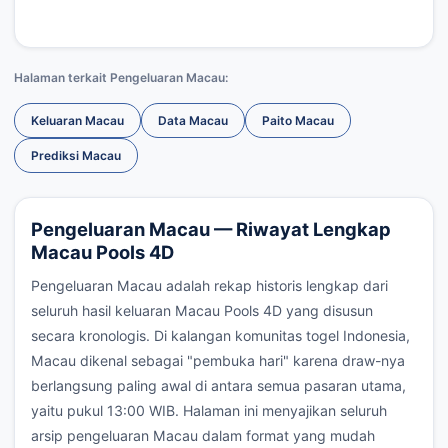
Halaman terkait Pengeluaran Macau:
Keluaran Macau
Data Macau
Paito Macau
Prediksi Macau
Pengeluaran Macau — Riwayat Lengkap
Macau Pools 4D
Pengeluaran Macau adalah rekap historis lengkap dari
seluruh hasil keluaran Macau Pools 4D yang disusun
secara kronologis. Di kalangan komunitas togel Indonesia,
Macau dikenal sebagai "pembuka hari" karena draw-nya
berlangsung paling awal di antara semua pasaran utama,
yaitu pukul 13:00 WIB. Halaman ini menyajikan seluruh
arsip pengeluaran Macau dalam format yang mudah