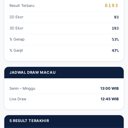
6193
Result Terbaru
2D Ekor
93
3D Ekor
193
% Genap
53%
% Ganjil
47%
JADWAL DRAW MACAU
Senin – Minggu
13:00 WIB
Live Draw
12:45 WIB
5 RESULT TERAKHIR