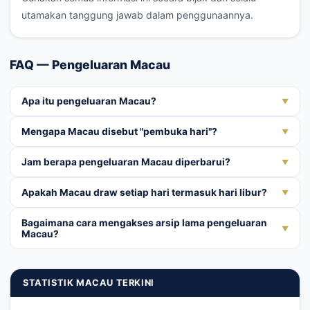
utamakan tanggung jawab dalam penggunaannya.
FAQ — Pengeluaran Macau
Apa itu pengeluaran Macau?
▼
Pengeluaran Macau adalah arsip historis lengkap dari seluruh
Mengapa Macau disebut "pembuka hari"?
▼
hasil keluaran Macau Pools 4D yang disusun kronologis.
Halaman ini cocok untuk riset tren angka dan analisis data
Macau disebut pembuka hari karena draw-nya pukul 13:00
Jam berapa pengeluaran Macau diperbarui?
▼
jangka panjang pasaran Macau.
WIB adalah yang paling awal di antara semua pasaran utama.
Draw SDY berlangsung pukul 13:50, SGP pukul 17:45, dan HK
Data pengeluaran Macau diperbarui otomatis sekitar pukul
Apakah Macau draw setiap hari termasuk hari libur?
▼
pukul 23:00, sehingga Macau menjadi pasaran pertama setiap
13:05 WIB setiap hari, beberapa menit setelah pengumuman
hari.
resmi result Macau Pools pukul 13:00 WIB.
Ya, Macau Pools beroperasi setiap hari tanpa hari libur draw.
Bagaimana cara mengakses arsip lama pengeluaran
Result baru tersedia setiap hari pukul 13:00 WIB, tidak
▼
Macau?
terkecuali hari Minggu maupun hari libur nasional.
Gunakan filter bulan dan tahun di atas tabel untuk memilih
periode yang diinginkan, lalu klik Tampilkan. Data akan
STATISTIK MACAU TERKINI
ditampilkan 15 baris per halaman dengan navigasi Prev/Next
untuk penelusuran arsip yang nyaman.